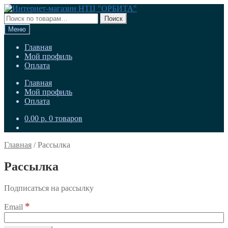
Перейти
Перейти
к
к
Искать:
Поиск
навигации
содержимому
Меню
Главная
Мой профиль
Оплата
Главная
Мой профиль
Оплата
0.00
р.
0 товаров
Главная
/
Рассылка
Рассылка
Подписаться на рассылку
*
Email