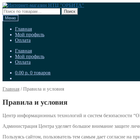
Перейти
Перейти
к
к
Искать:
Поиск
навигации
содержимому
Меню
Главная
Мой профиль
Оплата
Главная
Мой профиль
Оплата
0.00
р.
0 товаров
Главная
/
Правила и условия
Правила и условия
Центр информационных технологий и систем безопасности “О
Администрация Центра уделяет большое внимание защите лич
Пользуясь сайтом, пользователь тем самым дает согласие на п