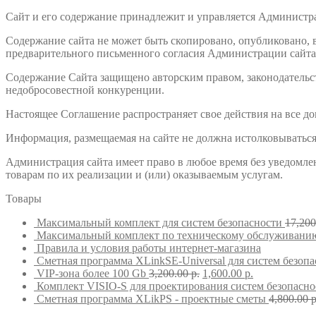
Сайт и его содержание принадлежит и управляется Администра
Содержание сайта не может быть скопировано, опубликовано, 
предварительного письменного согласия Администрации сайта
Содержание Сайта защищено авторским правом, законодательст
недобросовестной конкуренции.
Настоящее Соглашение распространяет свое действия на все до
Информация, размещаемая на сайте не должна истолковываться
Администрация сайта имеет право в любое время без уведомлен
товарам по их реализации и (или) оказываемым услугам.
Товары
Максимальный комплект для систем безопасности
17,20
Максимальный комплект по техническому обслуживанию
Правила и условия работы интернет-магазина
Сметная программа XLinkSE-Universal для систем безоп
VIP-зона более 100 Gb
3,200.00
р.
1,600.00
р.
Комплект VISIO-S для проектирования систем безопасно
Сметная программа XLikPS - проектные сметы
4,800.00
р