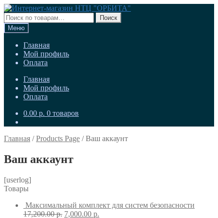
Перейти
Перейти
к
к
Искать:
Поиск
навигации
содержимому
Меню
Главная
Мой профиль
Оплата
Главная
Мой профиль
Оплата
0.00
р.
0 товаров
Главная
/
Products Page
/
Ваш аккаунт
Ваш аккаунт
[userlog]
Товары
Максимальный комплект для систем безопасности
17,200.00
р.
7,000.00
р.